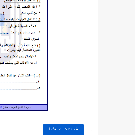
قد يعجبك ايضا