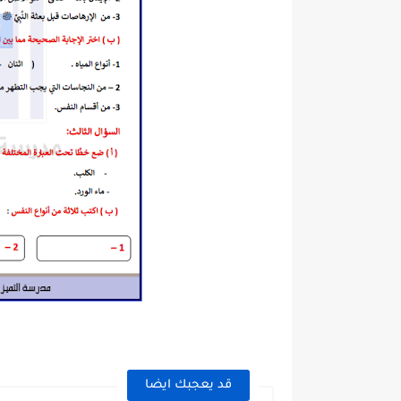
قد يعجبك ايضا