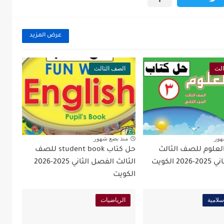
عرض المزيد
الث
الصف الثالث
هور
منذ بضع شهور
لعلوم للصف الثالث
حل كتاب student book للصف
2 الكويت
الثالث الفصل الثاني 2025-2026
الكويت
إسلامية
الرياضيات