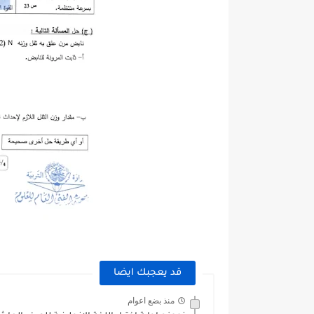
قد يعجبك ايضا
منذ بضع اعوام