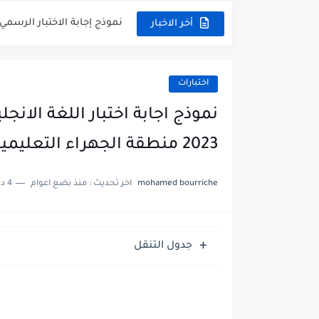
نموذج إجابة الاختبار الرسمي
أخر الاخبار
الاختبار القصير الاول لغة عر
مذكرة شاملة في القران الكر
اختبارات
مذكرة شاملة لكل دروس اللغ
مذكرة التغذية في النباتات 
2023 منطقة الجهراء التعليمية
مذكرة تركيب النباتات أحياء
mohamed bourriche
اخر تحديث :
منذ بضع اعوام
4 دقائق للقراءة
توزيع منهج العلوم للصف السابع 
بنك أسئلة مع الحل فيزياء 
جدول التنقل