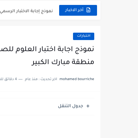
نموذج إجابة الاختبار الرسمي
أخر الاخبار
الاختبار القصير الاول لغة عر
مذكرة شاملة في القران الكر
اختبارات
مذكرة شاملة لكل دروس اللغ
مذكرة التغذية في النباتات 
منطقة مبارك الكبير
مذكرة تركيب النباتات أحياء
mohamed bourriche
اخر تحديث :
منذ عام
4 دقائق للقراءة
توزيع منهج العلوم للصف السابع 
بنك أسئلة مع الحل فيزياء 
جدول التنقل