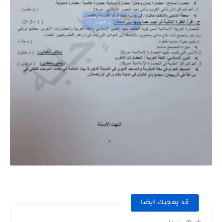
قد يعجبك ايضا