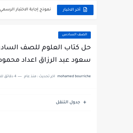
نموذج إجابة الاختبار الرسمي
أخر الاخبار
الاختبار القصير الاول لغة عر
مذكرة شاملة في القران الكر
الصف السادس
مذكرة شاملة لكل دروس اللغ
مذكرة التغذية في النباتات 
سعود عبد الرزاق اعداد محمود
مذكرة تركيب النباتات أحياء
mohamed bourriche
اخر تحديث :
منذ عام
4 دقائق للقراءة
توزيع منهج العلوم للصف السابع 
بنك أسئلة مع الحل فيزياء 
جدول التنقل