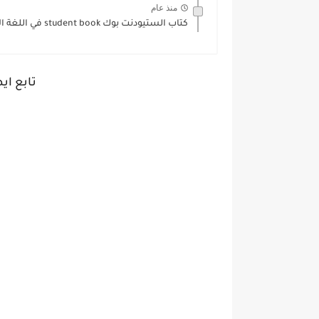
منذ عام
كتاب الستيودنت بوك student book في اللغة الانجليزية للصف السادس...
تابع اي